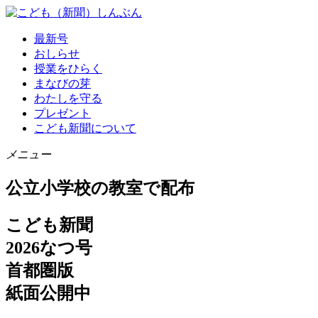
最新号
おしらせ
授業をひらく
まなびの芽
わたしを守る
プレゼント
こども新聞について
メニュー
公立小学校の教室で配布
こども新聞
2026なつ号
首都圏版
紙面公開中