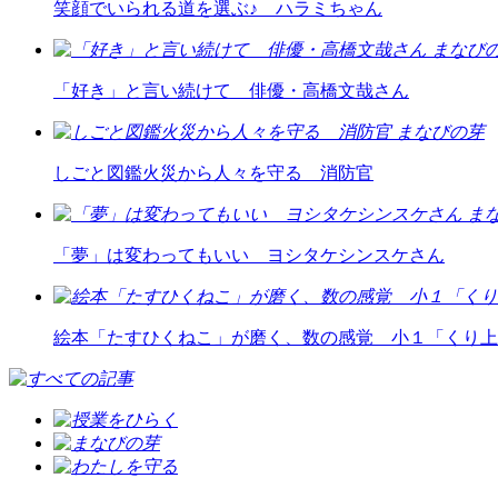
笑顔でいられる道を選ぶ♪ ハラミちゃん
まなび
「好き」と言い続けて 俳優・高橋文哉さん
まなびの芽
しごと図鑑火災から人々を守る 消防官
ま
「夢」は変わってもいい ヨシタケシンスケさん
絵本「たすひくねこ」が磨く、数の感覚 小１「くり上