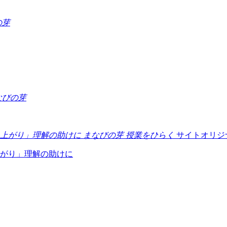
の芽
なびの芽
まなびの芽 授業をひらく
サイトオリジ
がり」理解の助けに