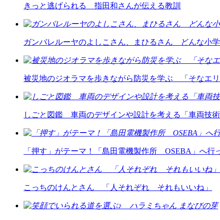
きっと逃げられる 指田和さんが伝える教訓
ガンバレルーヤのよしこさん、まひるさん どんな小学
被災地のジオラマを歩きながら防災を学ぶ 「そなエリ
しごと図鑑 車両のデザインや設計を考える「車両技術
「押す」がテーマ！「島田電機製作所 OSEBA」へ行
こっちのけんとさん 「人それぞれ それもいいね」
まなびの芽