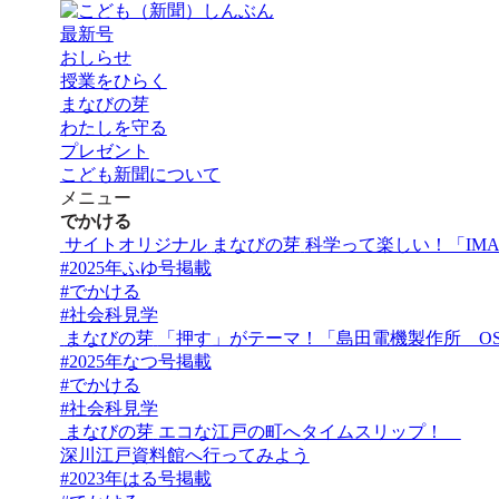
最新号
おしらせ
授業をひらく
まなびの芽
わたしを守る
プレゼント
こども新聞について
メニュー
でかける
サイトオリジナル
まなびの芽
科学って楽しい！「IMA
#2025年ふゆ号掲載
#でかける
#社会科見学
まなびの芽
「押す」がテーマ！「島田電機製作所 OS
#2025年なつ号掲載
#でかける
#社会科見学
まなびの芽
エコな江戸の町へタイムスリップ！
深川江戸資料館へ行ってみよう
#2023年はる号掲載