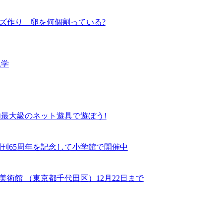
ズ作り 卵を何個割っている?
見学
内最大級のネット遊具で遊ぼう!
刊65周年を記念して小学館で開催中
術館 （東京都千代田区）12月22日まで