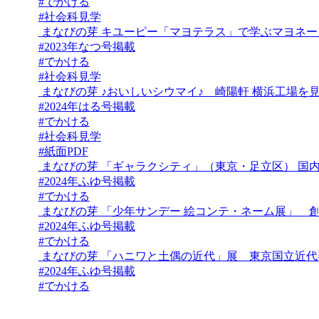
#でかける
#社会科見学
まなびの芽
キユーピー「マヨテラス」で学ぶマヨネー
#2023年なつ号掲載
#でかける
#社会科見学
まなびの芽
♪おいしいシウマイ♪ 崎陽軒 横浜工場を
#2024年はる号掲載
#でかける
#社会科見学
#紙面PDF
まなびの芽
「ギャラクシティ」（東京・足立区） 国
#2024年ふゆ号掲載
#でかける
まなびの芽
「少年サンデー 絵コンテ・ネーム展」 創
#2024年ふゆ号掲載
#でかける
まなびの芽
「ハニワと土偶の近代」展 東京国立近代美
#2024年ふゆ号掲載
#でかける