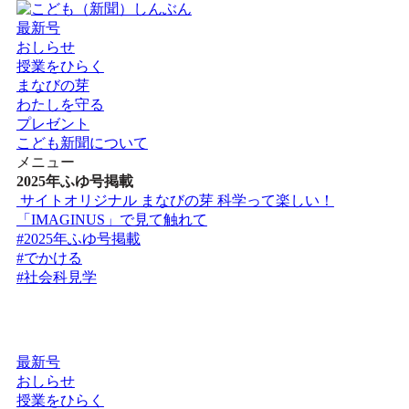
最新号
おしらせ
授業をひらく
まなびの芽
わたしを守る
プレゼント
こども新聞について
メニュー
2025年ふゆ号掲載
サイトオリジナル
まなびの芽
科学って楽しい！
「IMAGINUS」で見て触れて
#2025年ふゆ号掲載
#でかける
#社会科見学
最新号
おしらせ
授業をひらく